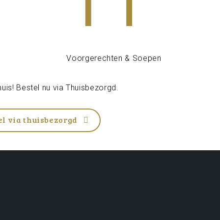
uis! Bestel nu via
Thuisbezorgd
.
el via thuisbezorgd