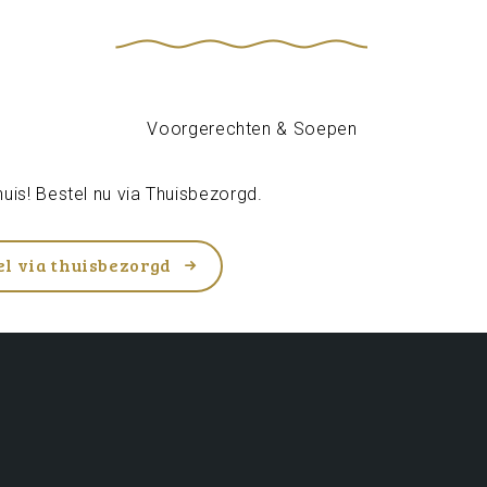
uis! Bestel nu via
Thuisbezorgd
.
el via thuisbezorgd