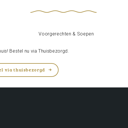
uis! Bestel nu via
Thuisbezorgd
.
el via thuisbezorgd