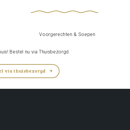
uis! Bestel nu via
Thuisbezorgd
.
el via thuisbezorgd