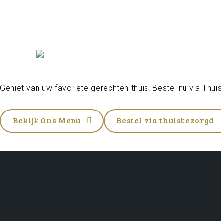
Geniet van uw favoriete gerechten thuis! Bestel nu via
Thui
Bekijk Ons Menu
Bestel via thuisbezorgd