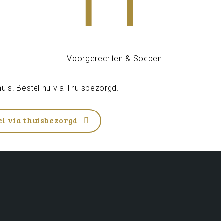
uis! Bestel nu via
Thuisbezorgd
.
el via thuisbezorgd