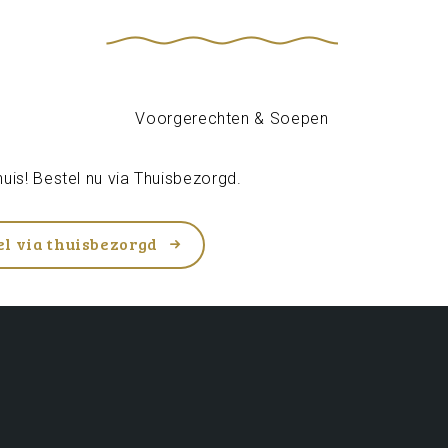
uis! Bestel nu via
Thuisbezorgd
.
el via thuisbezorgd