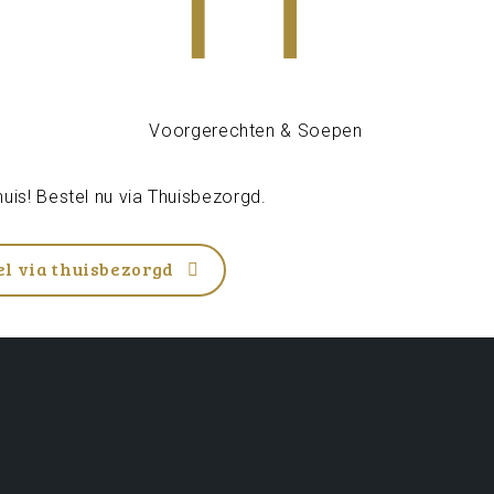
uis! Bestel nu via
Thuisbezorgd
.
el via thuisbezorgd