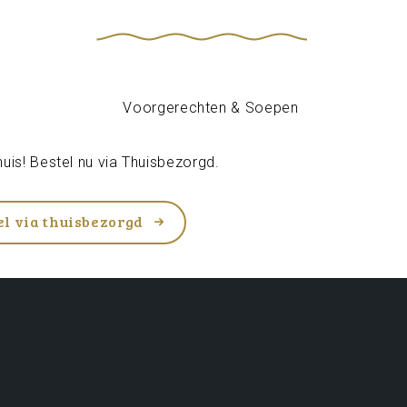
uis! Bestel nu via
Thuisbezorgd
.
el via thuisbezorgd