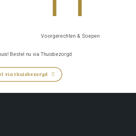
uis! Bestel nu via
Thuisbezorgd
.
el via thuisbezorgd