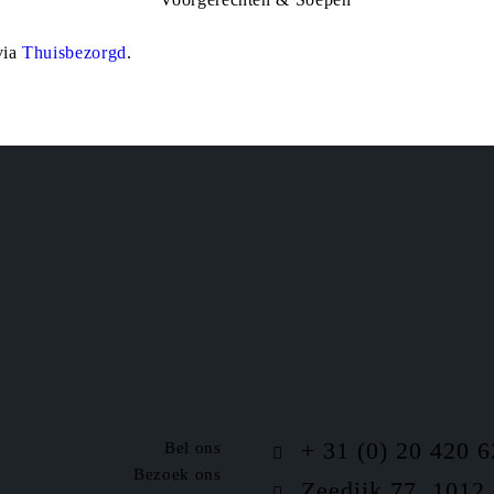
via
Thuisbezorgd
.
+ 31 (0) 20 420 6
Bel ons
Bezoek ons
Zeedijk 77, 1012