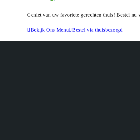
Geniet van uw favoriete gerechten thuis! Bestel nu 
Bekijk Ons Menu
Bestel via thuisbezorgd