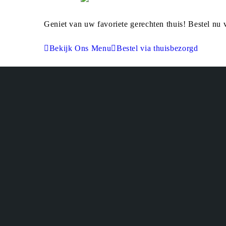
Geniet van uw favoriete gerechten thuis! Bestel nu 
Bekijk Ons Menu
Bestel via thuisbezorgd