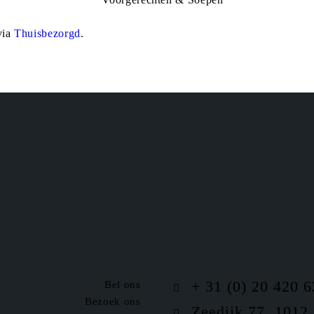
via
Thuisbezorgd
.
+ 31 (0) 20 420 6
Bel ons
Bezoek ons
Zeedijk 77, 1012