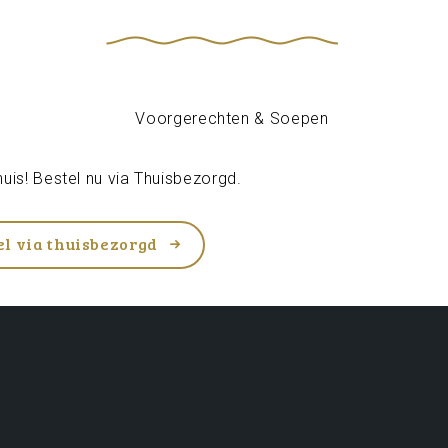
uis! Bestel nu via
Thuisbezorgd
.
el via thuisbezorgd