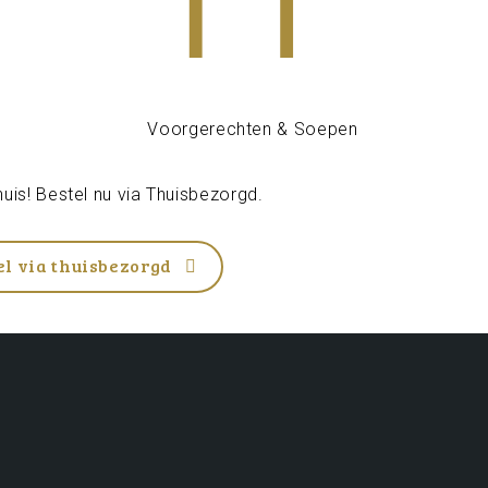
uis! Bestel nu via
Thuisbezorgd
.
el via thuisbezorgd