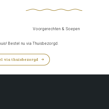
uis! Bestel nu via
Thuisbezorgd
.
el via thuisbezorgd