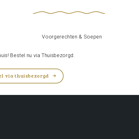
uis! Bestel nu via
Thuisbezorgd
.
el via thuisbezorgd