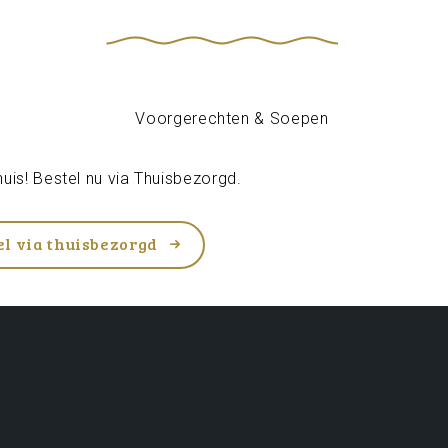
uis! Bestel nu via
Thuisbezorgd
.
el via thuisbezorgd