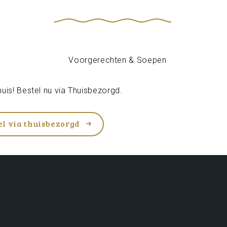
uis! Bestel nu via
Thuisbezorgd
.
el via thuisbezorgd