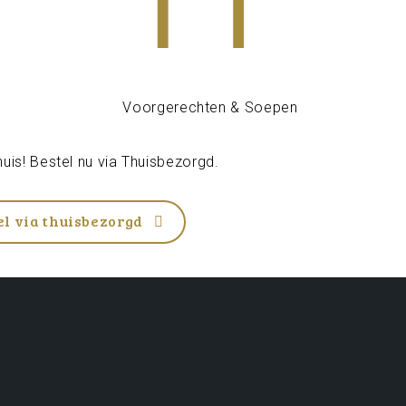
uis! Bestel nu via
Thuisbezorgd
.
el via thuisbezorgd