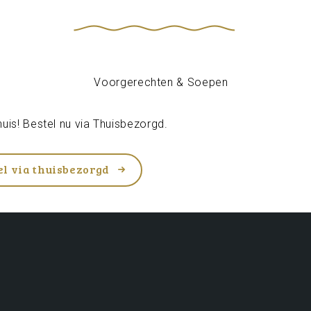
uis! Bestel nu via
Thuisbezorgd
.
el via thuisbezorgd