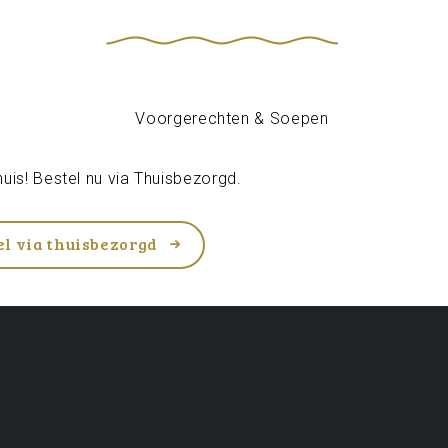
uis! Bestel nu via
Thuisbezorgd
.
el via thuisbezorgd