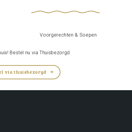
uis! Bestel nu via
Thuisbezorgd
.
el via thuisbezorgd