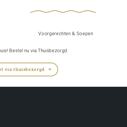
uis! Bestel nu via
Thuisbezorgd
.
el via thuisbezorgd