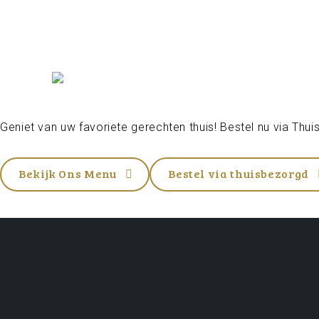
Geniet van uw favoriete gerechten thuis! Bestel nu via
Thui
Bekijk Ons Menu
Bestel via thuisbezorgd