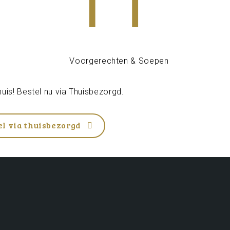
uis! Bestel nu via
Thuisbezorgd
.
el via thuisbezorgd