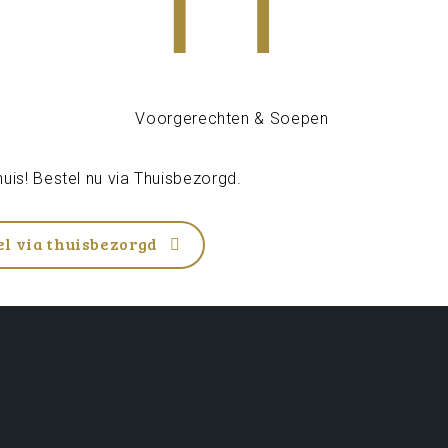
uis! Bestel nu via
Thuisbezorgd
.
el via thuisbezorgd