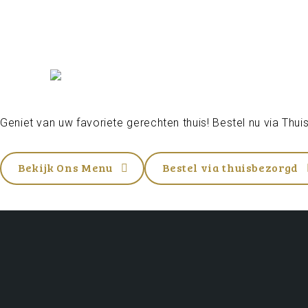
Geniet van uw favoriete gerechten thuis! Bestel nu via
Thui
Bekijk Ons Menu
Bestel via thuisbezorgd