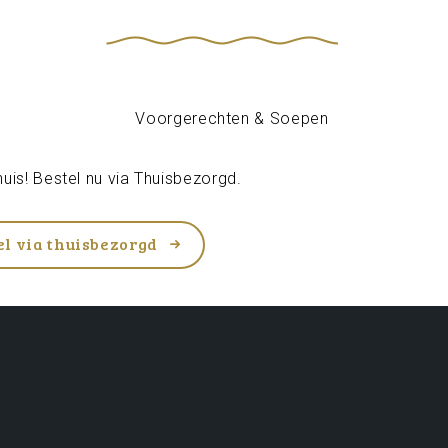
uis! Bestel nu via
Thuisbezorgd
.
el via thuisbezorgd