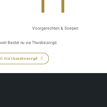
uis! Bestel nu via
Thuisbezorgd
.
el via thuisbezorgd